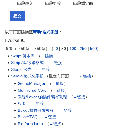
隐藏嵌入
隐藏链接
隐藏重定向
提交
以下页面链接至
帮助:格式手册
：
已显示9项。
查看（
上50条
|
下50条
）（
20
|
50
|
100
|
250
|
500
）
Skript/脚本库
‎
（
←链接
）
Skript/库/收录格式
‎
（
←链接
）
Studio:公告
‎
（
←链接
）
Studio:格式化手册
（重定向页面） ‎
（
←链接
）
GroupManager
‎
（
←链接
）
Multiverse-Core
‎
（
←链接
）
教程/Laxcat的插件编写教程
‎
（
←链接
）
权限
‎
（
←链接
）
Bukkit/插件开发教程
‎
（
←链接
）
Bukkit/FAQ
‎
（
←链接
）
PlatformJump
‎
（
←链接
）