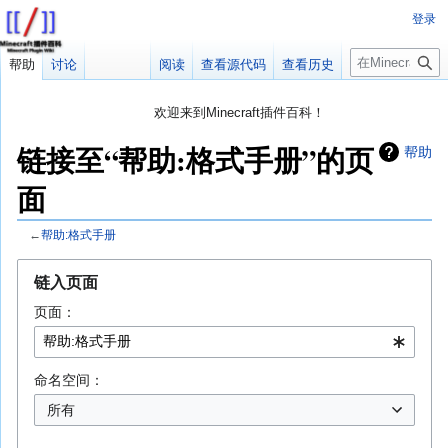
登录
搜
帮助
讨论
阅读
查看源代码
查看历史
索
欢迎来到Minecraft插件百科！
对百科编辑一脸懵逼？
帮助:快速入门
带您快速熟悉百科编辑！
链接至“帮助:格式手册”的页
帮助
因近日遭受攻击，百科现已限制编辑，有意编辑请加入插件百科企
面
鹅群：223812289
←
帮助:格式手册
跳
跳
链入页面
转
转
页面：
到
到
导
搜
航
索
命名空间：
所有