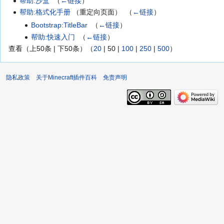
帮助:沙盒
‎
（
←链接
）
帮助:格式化手册
（重定向页面） ‎
（
←链接
）
Bootstrap:TitleBar
‎
（
←链接
）
帮助:快速入门
‎
（
←链接
）
查看（
上50条
|
下50条
）（
20
|
50
|
100
|
250
|
500
）
隐私政策
关于Minecraft插件百科
免责声明