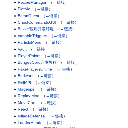
RecipeManager
‎
（
←链接
）
PlotMe
‎
（
←链接
）
BetonQuest
‎
（
←链接
）
ChestCommandsGUI
‎
（
←链接
）
Bukkit/应用开发环境
‎
（
←链接
）
VariableTriggers
‎
（
←链接
）
ParticleMenu
‎
（
←链接
）
Vault
‎
（
←链接
）
PlayerPoints
‎
（
←链接
）
BungeeCord开发教程
‎
（
←链接
）
FakePlayersOnline
‎
（
←链接
）
Bedwars
‎
（
←链接
）
SkillAPI
‎
（
←链接
）
Magespell
‎
（
←链接
）
Replay Mod
‎
（
←链接
）
MoveCraft
‎
（
←链接
）
React
‎
（
←链接
）
VillageDefense
‎
（
←链接
）
LeaderHeads
‎
（
←链接
）