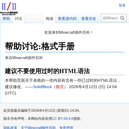
登录
搜
帮助
讨论
阅读
查看源代码
查看历史
索
欢迎来到Minecraft插件百科！
对百科编辑一脸懵逼？
帮助:快速入门
带您快速熟悉百科编辑！
帮助讨论
:
格式手册
因近日遭受攻击，百科现已限制编辑，有意编辑请加入插件百科企
鹅群：223812289
来自Minecraft插件百科
跳
跳
建议不要使用过时的HTML语法
转
转
本帮助页面关于表格的一些内容有含有一些已过时的HTML语法，
到
到
建议修改。——
SolidBlock
（
留言
） 2026年4月12日 (日) 14:04
导
搜
(UTC)
航
索
此页面最后编辑于2026年4月12日 (星期日) 14:04。
除非另有声明，本网站内容采用
CC BY-SA 4.0
授权。
隐私政策
关于Minecraft插件百科
免责声明