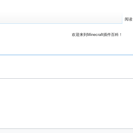
阅读
欢迎来到Minecraft插件百科！
对百科编辑一脸懵逼？
帮助:快速入门
带您快速熟悉
因近日遭受攻击，百科现已限制编辑，有意编辑请加入插件百科企鹅