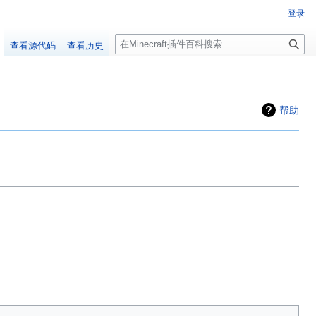
登录
搜
查看源代码
查看历史
索
百科编辑！
帮助
群：223812289