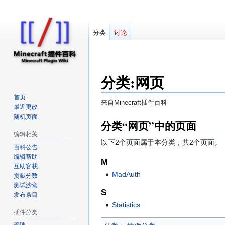
分类
讨论
分类
:
网页
首页
来自Minecraft插件百科
最近更改
随机页面
跳
跳
分类“网页”中的页面
转
转
编辑相关
以下2个页面属于本分类，共2个页面。
到
到
百科公告
导
搜
编辑帮助
M
航
索
互助客栈
MadAuth
贡献分数
测试沙盒
S
发布条目
Statistics
插件分类