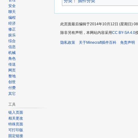
管理
分类
：​
插件分类
安全
聊天
编程
经济
此页面最后编辑于2014年10月12日 (星期日) 08
修正
除非另有声明，本网站内容采用
CC BY-SA 4.0
娱乐
综合
隐私政策
关于Minecraft插件百科
免责声明
信息
机械
角色
传送
网页
整地
创世
付费
其它
工具
链入页面
相关更改
特殊页面
可打印版
固定链接