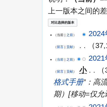
上一版本之间的
2024
2024
当前
之前
年
3
‎
37
留言
贡献
月
22
2021
2021
日
当前
之前
年
(星
5
期
‎
小
留言
贡献
月
五)
26
格式手册
”：高
日
(星
期）[移动=仅
期
三)
2021