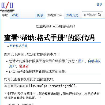
登录
搜
帮助
讨论
阅读
查看源代码
查看历史
索
欢迎来到Minecraft插件百科！
对百科编辑一脸懵逼？
帮助:快速入门
带您快速熟悉百科编辑！
查看“帮助:格式手册”的源代码
因近日遭受攻击，百科现已限制编辑，有意编辑请加入插件百科企
鹅群：223812289
←
帮助:格式手册
跳
跳
因为以下原因，您没有权限编辑本页：
转
转
您请求的操作仅限属于这些用户组的用户执行：
用户
、​
自动确认
到
到
用户
、​
巡查者
导
搜
此页面已被保护以防止编辑或其他操作。
航
索
您可以查看和复制此页面的源代码。