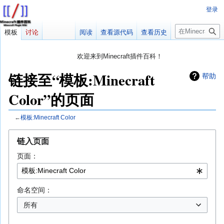
登录
搜
模板
讨论
阅读
查看源代码
查看历史
索
欢迎来到Minecraft插件百科！
对百科编辑一脸懵逼？
帮助:快速入门
带您快速熟悉百科编辑！
链接至“模板:Minecraft
帮助
因近日遭受攻击，百科现已限制编辑，有意编辑请加入插件百科企
Color”的页面
鹅群：223812289
←
模板:Minecraft Color
跳
跳
链入页面
转
转
页面：
到
到
导
搜
航
索
命名空间：
所有