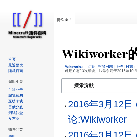
特殊页面
对
Wikiwork
因近日遭受攻击
首页
最近更改
Wikiworker
讨论
封禁日志
上传
日志
随机页面
此用户有13次编辑。账号创建于2015年10月1
跳
跳
编辑相关
搜索贡献
转
转
百科公告
到
到
编辑帮助
2016年3月12日 (
2016
互助客栈
导
搜
贡献分数
年
航
索
测试沙盒
3
论:Wikiworker
‎
发布条目
月
12
插件分类
无
2016年3月12日 (
日
编