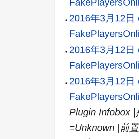
FakePlayersOnl
摘
要
无
2016年3月12日 (
编
辑
FakePlayersOnl
摘
要
2016年3月12日 (
FakePlayersOnl
2016年3月12日 (
FakePlayersOnl
Plugin Infobo
=Unknown |