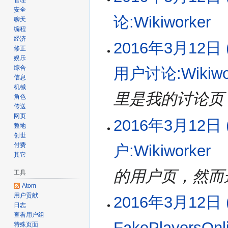
管理
(星
安全
辑
论:Wikiworker
‎
期
聊天
摘
编程
六)
要
经济
无
2016年3月12日 (
修正
编
娱乐
辑
综合
用户讨论:Wikiwo
摘
信息
要
机械
里是我的讨论页，
角色
传送
网页
2016年3月12日 (
整地
创世
付费
户:Wikiworker
‎
其它
的用户页，然而
工具
Atom
用户贡献
2016年3月12日 (
日志
查看用户组
FakePlayersOnl
特殊页面