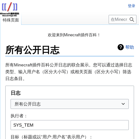
登录
搜
特殊页面
索
欢迎来到Minecraft插件百科！
对百科编辑一脸懵逼？
帮助:快速入门
带您快速熟悉百科编辑！
所有公开日志
帮助
因近日遭受攻击，百科现已限制编辑，有意编辑请加入插件百科企
鹅群：223812289
跳
跳
所有Minecraft插件百科公开日志的联合展示。您可以通过选择日志
转
转
类型、输入用户名（区分大小写）或相关页面（区分大小写）筛选
到
到
日志条目。
导
搜
航
索
日志
所有公开日志
执行者：
目标（标题或以“用户:用户名”表示用户）：