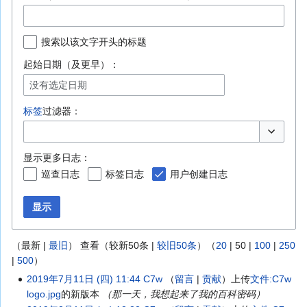
搜索以该文字开头的标题
起始日期（及更早）：
没有选定日期
标签
过滤器：
切换选项
显示更多日志：
巡查日志
标签日志
用户创建日志
显示
（
最新
|
最旧
） 查看（
较新50条
|
较旧50条
）（
20
|
50
|
100
|
250
|
500
）
2019年7月11日 (四) 11:44
C7w
留言
贡献
上传
文件:C7w
logo.jpg
的新版本
（那一天，我想起来了我的百科密码）