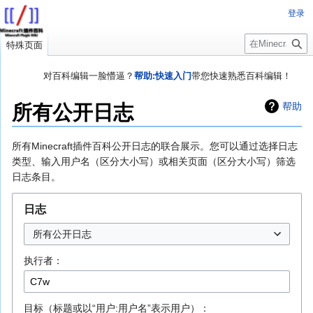
登录
搜
特殊页面
索
对百科编辑一脸懵逼？
帮助:快速入门
带您快速熟悉百科编辑！
因近日遭受攻击，百科现已限制编辑，有意编辑请加入插件百科企
所有公开日志
帮助
鹅群：223812289
欢迎来到Minecraft插件百科！
跳
跳
所有Minecraft插件百科公开日志的联合展示。您可以通过选择日志
转
转
类型、输入用户名（区分大小写）或相关页面（区分大小写）筛选
到
到
日志条目。
导
搜
航
索
日志
所有公开日志
执行者：
目标（标题或以“用户:用户名”表示用户）：