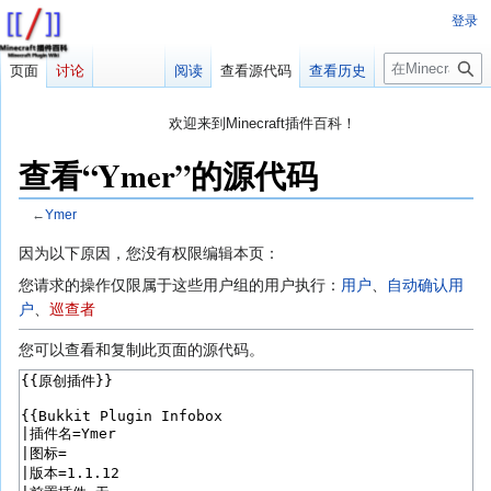
登录
搜
页面
讨论
阅读
查看源代码
查看历史
索
欢迎来到Minecraft插件百科！
对百科编辑一脸懵逼？
帮助:快速入门
带您快速熟悉百科编辑！
查看“Ymer”的源代码
因近日遭受攻击，百科现已限制编辑，有意编辑请加入插件百科企
鹅群：223812289
←
Ymer
跳
跳
因为以下原因，您没有权限编辑本页：
转
转
您请求的操作仅限属于这些用户组的用户执行：
用户
、​
自动确认用
到
到
户
、​
巡查者
导
搜
航
索
您可以查看和复制此页面的源代码。