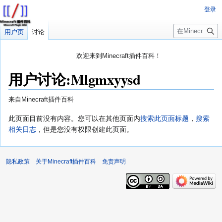
登录
搜
用户页
讨论
索
欢迎来到Minecraft插件百科！
对百科编辑一脸懵逼？
帮助:快速入门
带您快速熟悉百科编辑！
用户讨论
:
Mlgmxyysd
因近日遭受攻击，百科现已限制编辑，有意编辑请加入插件百科企
鹅群：223812289
来自Minecraft插件百科
跳
跳
此页面目前没有内容。您可以在其他页面内
搜索此页面标题
，
搜索
转
转
相关日志
，但是您没有权限创建此页面。
到
到
导
搜
航
索
隐私政策
关于Minecraft插件百科
免责声明