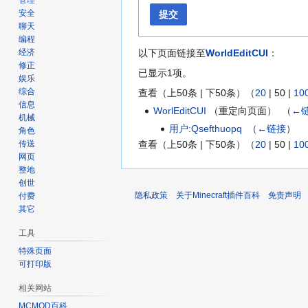
管理
安全
提交
聊天
编程
以下页面链接至
WorldEditCUI
：
经济
修正
已显示1项。
娱乐
综合
查看（
上50条
|
下50条
）（
20
|
50
|
10
信息
WorlEditCUI
（重定向页面） ‎
（
←
机械
用户:Qsefthuopq
‎
（
←链接
）
角色
传送
查看（
上50条
|
下50条
）（
20
|
50
|
10
网页
整地
创世
隐私政策
关于Minecraft插件百科
免责声明
付费
其它
工具
特殊页面
可打印版
相关网站
MCMOD百科