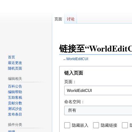
页面
讨论
对
链接至“WorldEdi
因近日遭受攻击
首页
←
WorldEditCUI
最近更改
随机页面
跳
跳
链入页面
转
转
编辑相关
页面：
到
到
百科公告
导
搜
编辑帮助
航
索
互助客栈
命名空间：
贡献分数
测试沙盒
发布条目
插件分类
隐藏嵌入
隐藏链接