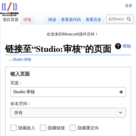
登录
搜
项目页面
讨论
阅读
查看源代码
查看历史
索
欢迎来到Minecraft插件百科！
对百科编辑一脸懵逼？
帮助:快速入门
带您快速熟悉百科编辑！
链接至“Studio:审核”的页面
帮助
因近日遭受攻击，百科现已限制编辑，有意编辑请加入插件百科企
鹅群：223812289
←
Studio:审核
跳
跳
链入页面
转
转
页面：
到
到
导
搜
航
索
命名空间：
所有
隐藏嵌入
隐藏链接
隐藏重定向