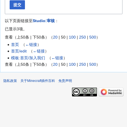
提交
以下页面链接至
Studio:审核
：
已显示3项。
查看（
上50条
|
下50条
）（
20
|
50
|
100
|
250
|
500
）
首页
‎
（
←链接
）
首页/edit
‎
（
←链接
）
模板:首页/加入我们
‎
（
←链接
）
查看（
上50条
|
下50条
）（
20
|
50
|
100
|
250
|
500
）
隐私政策
关于Minecraft插件百科
免责声明