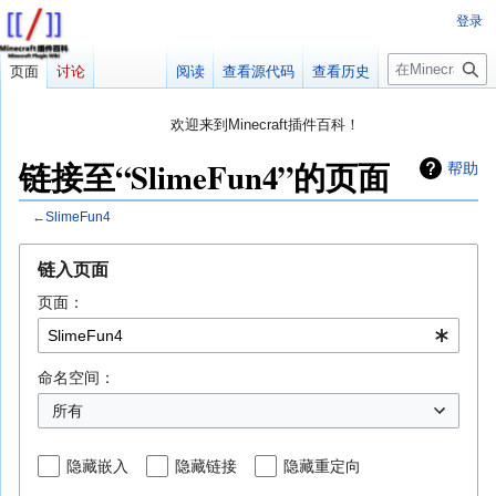
登录
搜
页面
讨论
阅读
查看源代码
查看历史
索
欢迎来到Minecraft插件百科！
对百科编辑一脸懵逼？
帮助:快速入门
带您快速熟悉百科编辑！
链接至“SlimeFun4”的页面
帮助
因近日遭受攻击，百科现已限制编辑，有意编辑请加入插件百科企
鹅群：223812289
←
SlimeFun4
跳
跳
链入页面
转
转
页面：
到
到
导
搜
航
索
命名空间：
所有
隐藏嵌入
隐藏链接
隐藏重定向