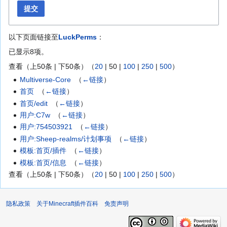
提交
以下页面链接至
LuckPerms
：
已显示8项。
查看（
上50条
|
下50条
）（
20
|
50
|
100
|
250
|
500
）
Multiverse-Core
‎
（
←链接
）
首页
‎
（
←链接
）
首页/edit
‎
（
←链接
）
用户:C7w
‎
（
←链接
）
用户:754503921
‎
（
←链接
）
用户:Sheep-realms/计划事项
‎
（
←链接
）
模板:首页/插件
‎
（
←链接
）
模板:首页/信息
‎
（
←链接
）
查看（
上50条
|
下50条
）（
20
|
50
|
100
|
250
|
500
）
隐私政策
关于Minecraft插件百科
免责声明