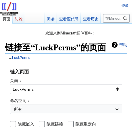
登录
搜
页面
讨论
阅读
查看源代码
查看历史
索
欢迎来到Minecraft插件百科！
对百科编辑一脸懵逼？
帮助:快速入门
带您快速熟悉百科编辑！
链接至“LuckPerms”的页面
帮助
因近日遭受攻击，百科现已限制编辑，有意编辑请加入插件百科企
鹅群：223812289
←
LuckPerms
跳
跳
链入页面
转
转
页面：
到
到
导
搜
航
索
命名空间：
所有
隐藏嵌入
隐藏链接
隐藏重定向