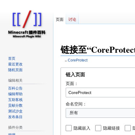
页面
讨论
对
链接至“CoreProte
因近日遭受攻击
首页
←
CoreProtect
最近更改
随机页面
跳
跳
链入页面
转
转
编辑相关
页面：
到
到
百科公告
导
搜
编辑帮助
航
索
互助客栈
命名空间：
贡献分数
测试沙盒
发布条目
插件分类
隐藏嵌入
隐藏链接