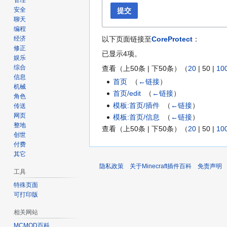
管理
安全
提交
聊天
编程
以下页面链接至
CoreProtect
：
经济
修正
已显示4项。
娱乐
综合
查看（
上50条
|
下50条
）（
20
|
50
|
10
信息
首页
‎
（
←链接
）
机械
首页/edit
‎
（
←链接
）
角色
模板:首页/插件
‎
（
←链接
）
传送
网页
模板:首页/信息
‎
（
←链接
）
整地
查看（
上50条
|
下50条
）（
20
|
50
|
10
创世
付费
其它
隐私政策
关于Minecraft插件百科
免责声明
工具
特殊页面
可打印版
相关网站
MCMOD百科