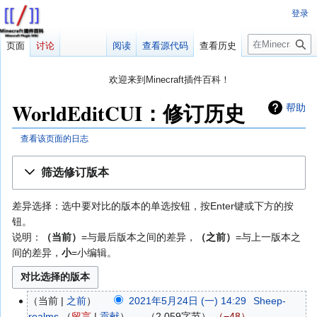
登录
搜
页面
讨论
阅读
查看源代码
查看历史
索
欢迎来到Minecraft插件百科！
对百科编辑一脸懵逼？
帮助:快速入门
带您快速熟悉百科编辑！
WorldEditCUI：修订历史
帮助
因近日遭受攻击，百科现已限制编辑，有意编辑请加入插件百科企
鹅群：223812289
查看该页面的日志
跳
跳
筛选修订版本
转
转
到
到
差异选择：选中要对比的版本的单选按钮，按Enter键或下方的按
导
搜
钮。
航
索
说明：
（当前）
=与最后版本之间的差异，
（之前）
=与上一版本之
间的差异，
小
=小编辑。
当前
之前
2021年5月24日 (一) 14:29
‎
Sheep-
2021
realms
留言
贡献
‎
2,059字节
−48
‎