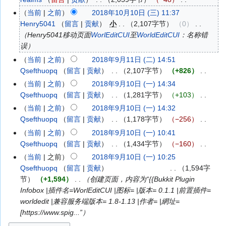
年
无
5
当前
之前
2018年10月10日 (三) 11:37
2018
编
月
Henry5041
留言
贡献
‎
小
2,107字节
0
‎
年
辑
24
Henry5041移动页面
WorlEditCUI
至
WorldEditCUI
：名称错
10
摘
日
误
月
要
(星
10
当前
之前
2018年9月11日 (二) 14:51
2018
期
日
Qsefthuopq
留言
贡献
‎
2,107字节
+826
‎
年
一)
(星
无
9
当前
之前
2018年9月10日 (一) 14:34
2018
期
编
月
Qsefthuopq
留言
贡献
‎
1,281字节
+103
‎
年
三)
辑
11
无
9
当前
之前
2018年9月10日 (一) 14:32
摘
日
编
月
Qsefthuopq
留言
贡献
‎
1,178字节
−256
‎
要
(星
辑
10
无
当前
之前
2018年9月10日 (一) 10:41
期
摘
日
编
Qsefthuopq
留言
贡献
‎
1,434字节
−160
‎
二)
要
(星
辑
无
当前
之前
2018年9月10日 (一) 10:25
期
摘
编
Qsefthuopq
留言
贡献
‎
1,594字
一)
要
辑
节
+1,594
‎
创建页面，内容为“{{Bukkit Plugin
摘
Infobox |插件名=WorlEditCUI |图标= |版本= 0.1.1 |前置插件=
要
worldedit |兼容服务端版本= 1.8-1.13 |作者= |網址=
[https://www.spig...”