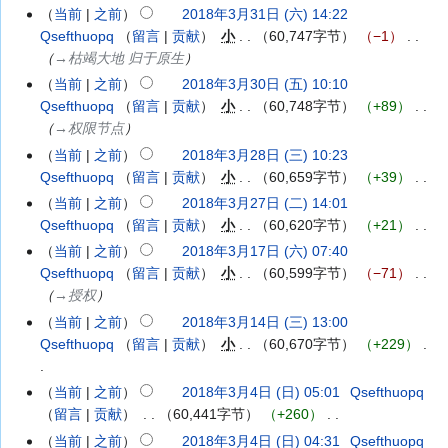
二)
(星
月
当前
之前
2018年3月31日 (六) 14:22
期
31
Qsefthuopq
留言
贡献
‎
小
60,747字节
−1
‎
一)
日
→‎枯竭大地 归于原生
(星
当前
之前
2018年3月30日 (五) 10:10
2018
期
Qsefthuopq
留言
贡献
‎
小
60,748字节
+89
‎
年
六)
→‎权限节点
3
月
当前
之前
2018年3月28日 (三) 10:23
2018
30
Qsefthuopq
留言
贡献
‎
小
60,659字节
+39
‎
年
日
无
3
当前
之前
2018年3月27日 (二) 14:01
2018
(星
编
月
Qsefthuopq
留言
贡献
‎
小
60,620字节
+21
‎
年
期
辑
28
无
3
当前
之前
2018年3月17日 (六) 07:40
2018
五)
摘
日
编
月
Qsefthuopq
留言
贡献
‎
小
60,599字节
−71
‎
年
要
(星
辑
27
→‎授权
3
期
摘
日
月
当前
之前
2018年3月14日 (三) 13:00
2018
三)
要
(星
17
Qsefthuopq
留言
贡献
‎
小
60,670字节
+229
‎
年
期
日
3
二)
(星
无
月
当前
之前
2018年3月4日 (日) 05:01
‎
Qsefthuopq
2018
期
编
14
留言
贡献
‎
60,441字节
+260
‎
年
六)
辑
日
无
3
当前
之前
2018年3月4日 (日) 04:31
‎
Qsefthuopq