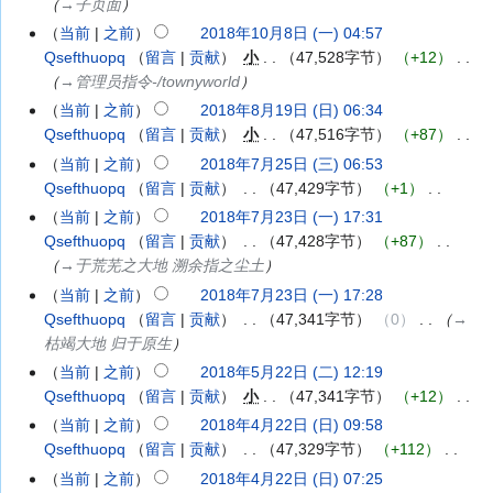
→‎子页面
10
月
当前
之前
2018年10月8日 (一) 04:57
2018
15
Qsefthuopq
留言
贡献
‎
小
47,528字节
+12
‎
年
日
→‎管理员指令-/townyworld
10
(星
月
当前
之前
2018年8月19日 (日) 06:34
2018
期
8
Qsefthuopq
留言
贡献
‎
小
47,516字节
+87
‎
年
一)
日
无
8
当前
之前
2018年7月25日 (三) 06:53
2018
(星
编
月
Qsefthuopq
留言
贡献
‎
47,429字节
+1
‎
年
期
辑
19
无
7
当前
之前
2018年7月23日 (一) 17:31
2018
一)
摘
日
编
月
Qsefthuopq
留言
贡献
‎
47,428字节
+87
‎
年
要
(星
辑
25
→‎于荒芜之大地 溯余指之尘土
7
期
摘
日
月
当前
之前
2018年7月23日 (一) 17:28
日)
要
(星
23
Qsefthuopq
留言
贡献
‎
47,341字节
0
‎
→‎
期
日
枯竭大地 归于原生
三)
(星
当前
之前
2018年5月22日 (二) 12:19
2018
期
Qsefthuopq
留言
贡献
‎
小
47,341字节
+12
‎
年
一)
无
5
当前
之前
2018年4月22日 (日) 09:58
2018
编
月
Qsefthuopq
留言
贡献
‎
47,329字节
+112
‎
年
辑
22
无
4
当前
之前
2018年4月22日 (日) 07:25
摘