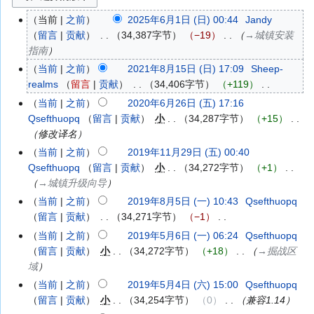
当前
之前
2025年6月1日 (日) 00:44
‎
Jandy
2025
留言
贡献
‎
34,387字节
−19
‎
→‎城镇安装
年
指南
6
月
当前
之前
2021年8月15日 (日) 17:09
‎
Sheep-
2021
1
realms
留言
贡献
‎
34,406字节
+119
‎
年
日
无
8
当前
之前
2020年6月26日 (五) 17:16
2020
(星
编
月
Qsefthuopq
留言
贡献
‎
小
34,287字节
+15
‎
年
期
辑
15
修改译名
6
日)
摘
日
月
当前
之前
2019年11月29日 (五) 00:40
2019
要
(星
26
Qsefthuopq
留言
贡献
‎
小
34,272字节
+1
‎
年
期
日
→‎城镇升级向导
11
日)
(星
月
当前
之前
2019年8月5日 (一) 10:43
‎
Qsefthuopq
2019
期
29
留言
贡献
‎
34,271字节
−1
‎
年
五)
日
无
8
当前
之前
2019年5月6日 (一) 06:24
‎
Qsefthuopq
2019
(星
编
月
留言
贡献
‎
小
34,272字节
+18
‎
→‎掘战区
年
期
辑
5
域
5
五)
摘
日
月
当前
之前
2019年5月4日 (六) 15:00
‎
Qsefthuopq
2019
要
(星
6
留言
贡献
‎
小
34,254字节
0
‎
兼容1.14
年
期
日