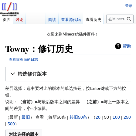
登录
搜
页面
讨论
阅读
查看源代码
查看历史
索
欢迎来到Minecraft插件百科！
对百科编辑一脸懵逼？
帮助:快速入门
带您快速熟悉百科编辑！
Towny：修订历史
帮助
因近日遭受攻击，百科现已限制编辑，有意编辑请加入插件百科企
鹅群：223812289
查看该页面的日志
跳
跳
筛选修订版本
转
转
到
到
差异选择：选中要对比的版本的单选按钮，按Enter键或下方的按
导
搜
钮。
航
索
说明：
（当前）
=与最后版本之间的差异，
（之前）
=与上一版本之
间的差异，
小
=小编辑。
（
最新
|
最旧
） 查看（
较新50条
|
较旧50条
）（
20
|
50
|
100
|
250
|
500
）