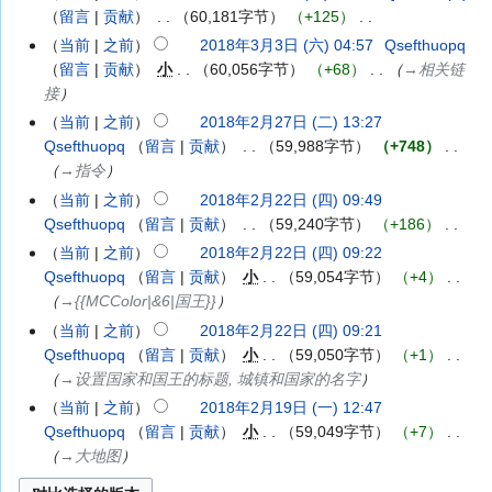
摘
(星
编
月
留言
贡献
‎
60,181字节
+125
‎
要
期
辑
4
无
当前
之前
2018年3月3日 (六) 04:57
‎
Qsefthuopq
2018
三)
摘
日
编
留言
贡献
‎
小
60,056字节
+68
‎
→‎相关链
年
要
(星
辑
接
3
期
摘
月
当前
之前
2018年2月27日 (二) 13:27
2018
日)
要
3
Qsefthuopq
留言
贡献
‎
59,988字节
+748
‎
年
日
→‎指令
2
(星
月
当前
之前
2018年2月22日 (四) 09:49
2018
期
27
Qsefthuopq
留言
贡献
‎
59,240字节
+186
‎
年
六)
日
无
2
当前
之前
2018年2月22日 (四) 09:22
(星
编
月
Qsefthuopq
留言
贡献
‎
小
59,054字节
+4
‎
期
辑
22
→‎{{MCColor|&6|国王}}
二)
摘
日
当前
之前
2018年2月22日 (四) 09:21
要
(星
Qsefthuopq
留言
贡献
‎
小
59,050字节
+1
‎
期
→‎设置国家和国王的标题, 城镇和国家的名字
四)
当前
之前
2018年2月19日 (一) 12:47
2018
Qsefthuopq
留言
贡献
‎
小
59,049字节
+7
‎
年
→‎大地图
2
月