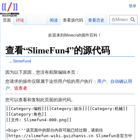
登录
搜
页面
讨论
阅读
查看源代码
查看历史
索
欢迎来到Minecraft插件百科！
对百科编辑一脸懵逼？
帮助:快速入门
带您快速熟悉百科编辑！
查看“SlimeFun4”的源代码
因近日遭受攻击，百科现已限制编辑，有意编辑请加入插件百科企
鹅群：223812289
←
SlimeFun4
跳
跳
因为以下原因，您没有权限编辑本页：
转
转
您请求的操作仅限属于这些用户组的用户执行：
用户
、​
自动确认用
到
到
户
、​
巡查者
导
搜
航
索
您可以查看和复制此页面的源代码。