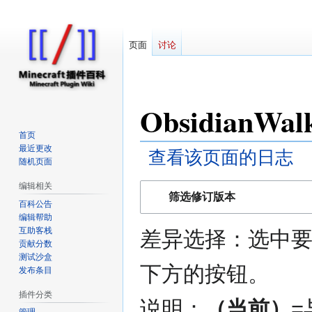
页面
讨论
对
ObsidianW
因近日遭受攻击
首页
最近更改
查看该页面的日志
随机页面
编辑相关
跳
跳
筛选修订版本
转
转
百科公告
编辑帮助
到
到
互助客栈
差异选择：选中要
导
搜
贡献分数
航
索
测试沙盒
下方的按钮。
发布条目
插件分类
说明：
（当前）
=