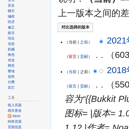
管理
安全
上一版本之间的
聊天
编程
经济
修正
娱乐
2021
2021
综合
当前
之前
年
信息
机械
5
‎
60
角色
留言
贡献
月
传送
24
无
网页
2018
2018
日
编
整地
当前
之前
年
(星
创世
辑
5
期
‎
55
付费
摘
留言
贡献
月
其它
一)
要
6
容为“{{Bukkit Pl
工具
日
(星
链入页面
图标= |版本= 1
相关更改
期
Atom
日)
特殊页面
1.12 |作者= Noah
页面信息