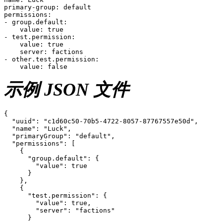
primary-group: default

permissions:

- group.default:

    value: true

- test.permission:

    value: true

    server: factions

- other.test.permission:

示例 JSON 文件
{

  "uuid": "c1d60c50-70b5-4722-8057-87767557e50d",

  "name": "Luck",

  "primaryGroup": "default",

  "permissions": [

    {

      "group.default": {

        "value": true

      }

    },

    {

      "test.permission": {

        "value": true,

        "server": "factions"

      }
