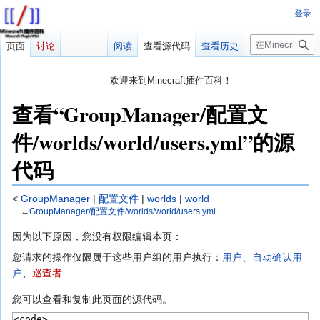
登录
搜
页面
讨论
阅读
查看源代码
查看历史
索
欢迎来到Minecraft插件百科！
对百科编辑一脸懵逼？
帮助:快速入门
带您快速熟悉百科编辑！
查看“GroupManager/配置文
因近日遭受攻击，百科现已限制编辑，有意编辑请加入插件百科企
件/worlds/world/users.yml”的源
鹅群：223812289
代码
<
GroupManager
|
配置文件
|
worlds
|
world
←
GroupManager/配置文件/worlds/world/users.yml
跳
跳
因为以下原因，您没有权限编辑本页：
转
转
您请求的操作仅限属于这些用户组的用户执行：
用户
、​
自动确认用
到
到
户
、​
巡查者
导
搜
航
索
您可以查看和复制此页面的源代码。