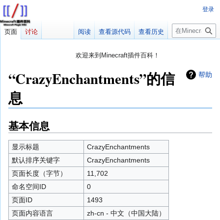
登录
搜
页面
讨论
阅读
查看源代码
查看历史
索
欢迎来到Minecraft插件百科！
对百科编辑一脸懵逼？
帮助:快速入门
带您快速熟悉百科编辑！
“CrazyEnchantments”的信
帮助
因近日遭受攻击，百科现已限制编辑，有意编辑请加入插件百科企
息
鹅群：223812289
基本信息
跳
跳
转
转
到
到
显示标题
CrazyEnchantments
导
搜
默认排序关键字
CrazyEnchantments
航
索
页面长度（字节）
11,702
命名空间ID
0
页面ID
1493
页面内容语言
zh-cn - 中文（中国大陆）