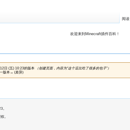
阅读
欢迎来到Minecraft插件百科！
对百科编辑一脸懵逼？
帮助:快速入门
带您快速熟悉
因近日遭受攻击，百科现已限制编辑，有意编辑请加入插件百科企鹅
12日 (五) 10:23的版本
（创建页面，内容为“这个逗比吃了很多的包子”）
下一版本→ (差异)
23。
授权。