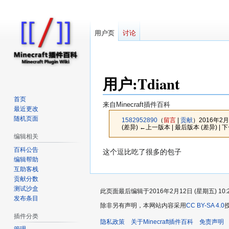
用户页
讨论
用户
:
Tdiant
首页
来自Minecraft插件百科
最近更改
随机页面
1582952890
（
留言
|
贡献
）
2016年2月
(差异) ←上一版本 | 最后版本 (差异) | 
编辑相关
百科公告
跳
跳
这个逗比吃了很多的包子
编辑帮助
转
转
互助客栈
到
到
贡献分数
导
搜
测试沙盒
此页面最后编辑于2016年2月12日 (星期五) 10:
航
索
发布条目
除非另有声明，本网站内容采用
CC BY-SA 4.0
插件分类
隐私政策
关于Minecraft插件百科
免责声明