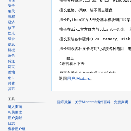
管理
安全
聊天
编程
经济
修正
娱乐
综合
信息
机械
角色
传送
网页
整地
创世
返回
用户:Mcdarc
。
付费
其它
工具
隐私政策
关于Minecraft插件百科
免责声明
链入页面
相关更改
用户贡献
日志
查看用户组