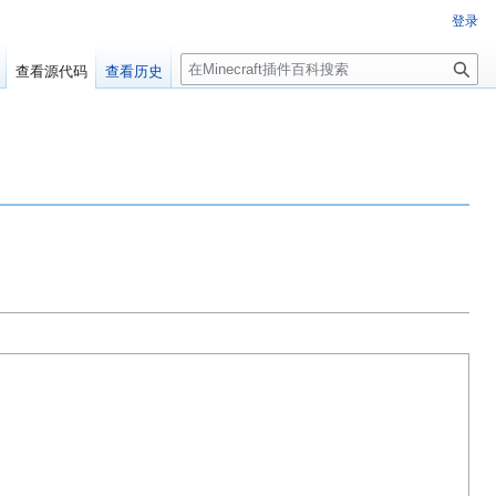
登录
搜
查看源代码
查看历史
索
百科编辑！
群：223812289