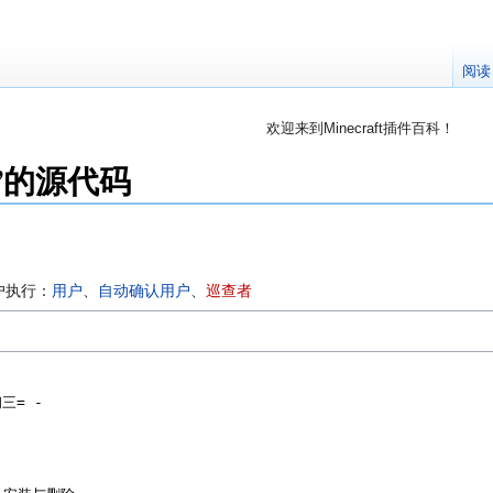
阅读
欢迎来到Minecraft插件百科！
对百科编辑一脸懵逼？
帮助:快速入门
带您快速熟悉
c”的源代码
因近日遭受攻击，百科现已限制编辑，有意编辑请加入插件百科企鹅
户执行：
用户
、​
自动确认用户
、​
巡查者