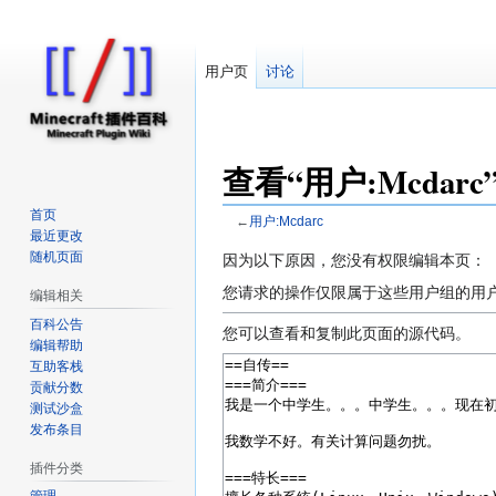
用户页
讨论
查看“用户:Mcdar
首页
←
用户:Mcdarc
最近更改
随机页面
跳
跳
因为以下原因，您没有权限编辑本页：
转
转
您请求的操作仅限属于这些用户组的用
编辑相关
到
到
百科公告
导
搜
您可以查看和复制此页面的源代码。
编辑帮助
航
索
互助客栈
贡献分数
测试沙盒
发布条目
插件分类