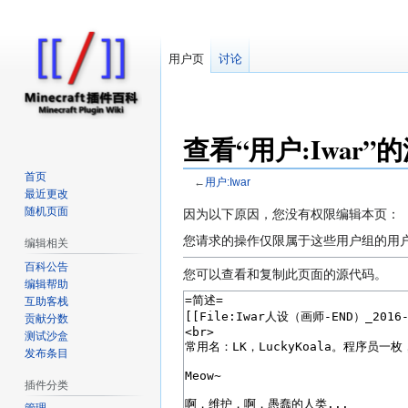
用户页
讨论
查看“用户:Iwar”
首页
←
用户:Iwar
最近更改
随机页面
跳
跳
因为以下原因，您没有权限编辑本页：
转
转
您请求的操作仅限属于这些用户组的用
编辑相关
到
到
百科公告
导
搜
您可以查看和复制此页面的源代码。
编辑帮助
航
索
互助客栈
贡献分数
测试沙盒
发布条目
插件分类