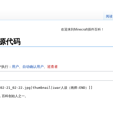
阅读
欢迎来到Minecraft插件百科！
对百科编辑一脸懵逼？
帮助:快速入门
带您快速熟悉
的源代码
因近日遭受攻击，百科现已限制编辑，有意编辑请加入插件百科企鹅
户执行：
用户
、​
自动确认用户
、​
巡查者