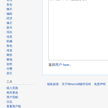
管理
安全
聊天
编程
经济
修正
娱乐
综合
信息
机械
角色
传送
网页
整地
创世
返回
用户:Iwar
。
付费
其它
工具
隐私政策
关于Minecraft插件百科
免责声明
链入页面
相关更改
用户贡献
日志
查看用户组