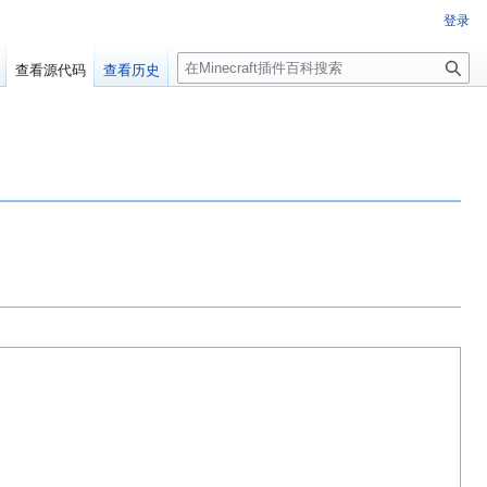
登录
搜
查看源代码
查看历史
索
百科编辑！
群：223812289