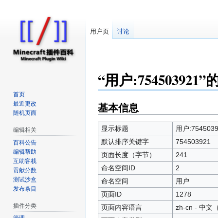
用户页
讨论
“用户:754503921
首页
最近更改
基本信息
跳
跳
随机页面
转
转
到
到
显示标题
用户:7545039
编辑相关
导
搜
默认排序关键字
754503921
百科公告
航
索
编辑帮助
页面长度（字节）
241
互助客栈
命名空间ID
2
贡献分数
测试沙盒
命名空间
用户
发布条目
页面ID
1278
插件分类
页面内容语言
zh-cn - 