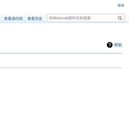
登录
搜
查看源代码
查看历史
索
百科编辑！
帮助
群：223812289