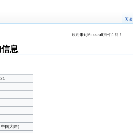
阅读
欢迎来到Minecraft插件百科！
对百科编辑一脸懵逼？
帮助:快速入门
带您快速熟悉
”的信息
因近日遭受攻击，百科现已限制编辑，有意编辑请加入插件百科企鹅
21
中文（中国大陆）