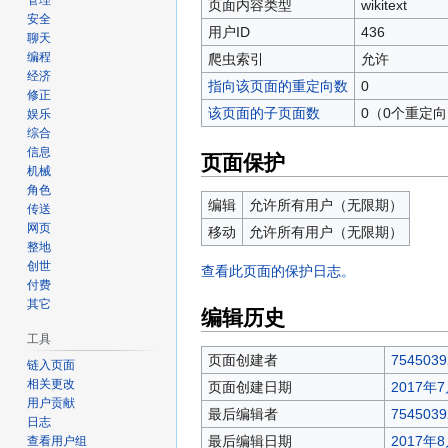
管理
页面内容类型
wikitext
安全
用户ID
436
聊天
编程
爬虫索引
允许
经济
指向该页面的重定向数
0
修正
该页面的子页面数
0（0个重定
娱乐
综合
信息
页面保护
机械
角色
编辑
允许所有用户（无限期）
传送
网页
移动
允许所有用户（无限期）
整地
创世
查看此页面的保护日志。
付费
其它
编辑历史
工具
页面创建者
7545039
链入页面
相关更改
页面创建日期
2017年7
用户贡献
最后编辑者
7545039
日志
最后编辑日期
2017年8
查看用户组