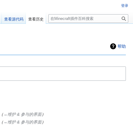
登录
搜
查看源代码
查看历史
索
百科编辑！
帮助
群：223812289
→‎维护 & 参与的界面
→‎维护 & 参与的界面