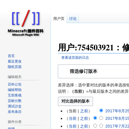
用户页
讨论
用户:754503921
首页
查看该页面的日志
最近更改
随机页面
跳
跳
筛选修订版本
转
转
编辑相关
到
到
百科公告
差异选择：选中要对比的版本的单选按钮，
导
搜
编辑帮助
说明：
（当前）
=与最后版本之间的差异
航
索
互助客栈
贡献分数
测试沙盒
当前
之前
2017年8月25
2017
发布条目
年
当前
之前
2017年8月15
2017
插件分类
8
年
当前
之前
2017年7月22
2017