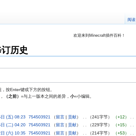
阅读
欢迎来到Minecraft插件百科！
对百科编辑一脸懵逼？
帮助:快速入门
带您快速熟悉
：修订历史
因近日遭受攻击，百科现已限制编辑，有意编辑请加入插件百科企鹅
按Enter键或下方的按钮。
，
（之前）
=与上一版本之间的差异，
小
=小编辑。
日 (五) 08:23
‎
754503921
留言
贡献
‎
241字节
+12
‎
日 (二) 04:20
‎
754503921
留言
贡献
‎
229字节
+15
‎
日 (六) 10:35
‎
754503921
留言
贡献
‎
214字节
+53
‎