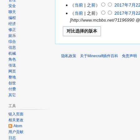
管理
月
8
无
年
当前
之前
2017年7月22
安全
25
月
编
7
无
聊天
当前
之前
2017年7月22
日
15
辑
月
编程
编
[http://www.mcbbs.net/?1196990 
(星
日
摘
经济
22
辑
期
修正
(星
要
日
摘
五)
娱乐
期
(星
要
综合
二)
期
信息
六)
机械
隐私政策
关于Minecraft插件百科
免责声明
角色
传送
网页
整地
创世
付费
其它
工具
链入页面
相关更改
Atom
用户贡献
日志