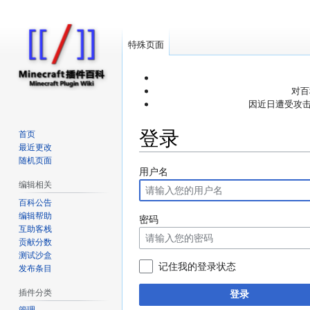
特殊页面
对百
因近日遭受攻击
登录
首页
最近更改
随机页面
跳
跳
用户名
编辑相关
转
转
到
到
百科公告
编辑帮助
导
搜
密码
互助客栈
航
索
贡献分数
测试沙盒
记住我的登录状态
发布条目
插件分类
登录