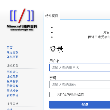
特殊页面
对百
因近日遭受攻击
登录
首页
最近更改
随机页面
跳
跳
用户名
编辑相关
转
转
到
到
百科公告
编辑帮助
导
搜
密码
互助客栈
航
索
贡献分数
测试沙盒
记住我的登录状态
发布条目
插件分类
登录