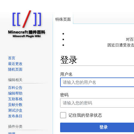
特殊页面
对百
因近日遭受攻击
登录
首页
最近更改
随机页面
跳
跳
用户名
编辑相关
转
转
到
到
百科公告
编辑帮助
导
搜
密码
互助客栈
航
索
贡献分数
测试沙盒
记住我的登录状态
发布条目
插件分类
登录