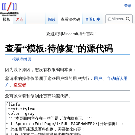
登录
搜
模板
讨论
阅读
查看源代码
查看历史
索
欢迎来到Minecraft插件百科！
对百科编辑一脸懵逼？
帮助:快速入门
带您快速熟悉百科编辑！
查看“模板:待修复”的源代码
因近日遭受攻击，百科现已限制编辑，有意编辑请加入插件百科企
鹅群：223812289
←
模板:待修复
跳
跳
因为以下原因，您没有权限编辑本页：
转
转
您请求的操作仅限属于这些用户组的用户执行：
用户
、​
自动确认用
到
到
户
、​
巡查者
导
搜
航
索
您可以查看和复制此页面的源代码。