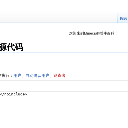
阅读
欢迎来到Minecraft插件百科！
对百科编辑一脸懵逼？
帮助:快速入门
带您快速熟悉
的源代码
因近日遭受攻击，百科现已限制编辑，有意编辑请加入插件百科企鹅
户执行：
用户
、​
自动确认用户
、​
巡查者