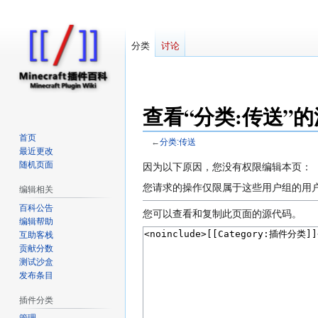
分类
讨论
查看“分类:传送”
首页
←
分类:传送
最近更改
随机页面
跳
跳
因为以下原因，您没有权限编辑本页：
转
转
您请求的操作仅限属于这些用户组的用
编辑相关
到
到
百科公告
导
搜
您可以查看和复制此页面的源代码。
编辑帮助
航
索
互助客栈
贡献分数
测试沙盒
发布条目
插件分类