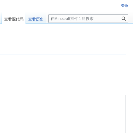
登录
搜
查看源代码
查看历史
索
百科编辑！
群：223812289