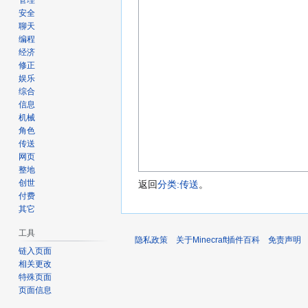
管理
安全
聊天
编程
经济
修正
娱乐
综合
信息
机械
角色
传送
网页
整地
创世
返回
分类:传送
。
付费
其它
工具
隐私政策
关于Minecraft插件百科
免责声明
链入页面
相关更改
特殊页面
页面信息