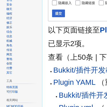
管理
隐藏嵌入
隐藏链接
安全
聊天
提交
编程
经济
修正
娱乐
以下页面链接至
P
综合
信息
机械
已显示2项。
角色
传送
网页
查看（
上50条
|
下
整地
创世
Bukkit/插件开
付费
其它
Plugin YAML
（
工具
特殊页面
可打印版
Bukkit/插件
相关网站
MCMOD百科