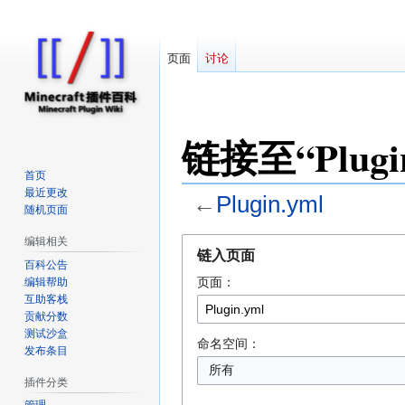
页面
讨论
对
链接至“Plugi
因近日遭受攻击
首页
最近更改
←
Plugin.yml
随机页面
编辑相关
跳
跳
链入页面
转
转
百科公告
页面：
编辑帮助
到
到
互助客栈
导
搜
贡献分数
航
索
测试沙盒
命名空间：
发布条目
插件分类